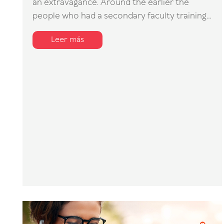
an extravagance. Around the earlier the
people who had a secondary faculty training...
Leer más