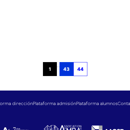
...
1
43
44
forma dirección
Plataforma admisión
Plataforma alumnos
Cont