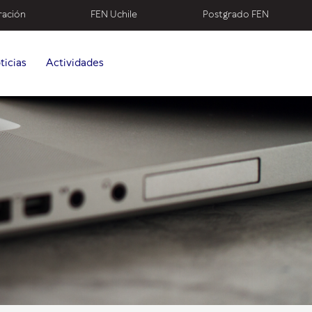
ración
FEN Uchile
Postgrado FEN
ticias
Actividades