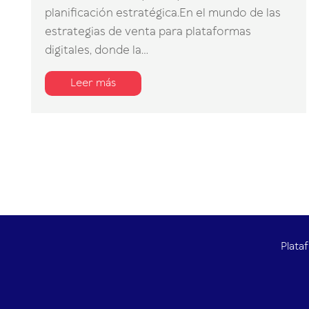
planificación estratégica.En el mundo de las
estrategias de venta para plataformas
digitales, donde la...
Leer más
Plata