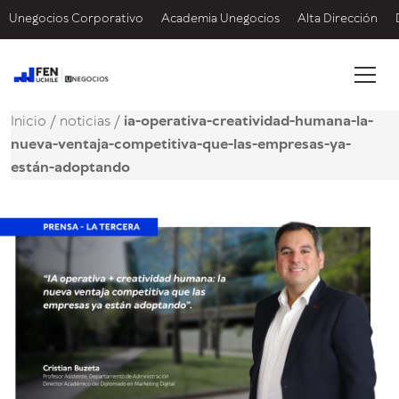
Unegocios Corporativo
Academia Unegocios
Alta Dirección
Inicio
/
noticias
/
ia-operativa-creatividad-humana-la-
nueva-ventaja-competitiva-que-las-empresas-ya-
están-adoptando