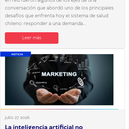
en red fueron algunos de los ejes de una
conversación que abordó uno de los principales
desafíos que enfrenta hoy el sistema de salud
chileno: responder a una demanda...
Leer más
julio 27 2026
La inteligencia artificial no