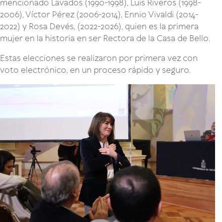
mencionado Lavados (1990-1998), Luis Riveros (1998-
2006), Víctor Pérez (2006-2014), Ennio Vivaldi (2014-
2022) y Rosa Devés, (2022-2026), quien es la primera
mujer en la historia en ser Rectora de la Casa de Bello.
Estas elecciones se realizaron por primera vez con
voto electrónico, en un proceso rápido y seguro.