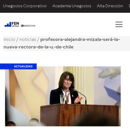
Unegocios Corporativo
Academia Unegocios
Alta Dirección
Inicio
/
noticias
/
profesora-alejandra-mizala-será-la-
nueva-rectora-de-la-u.-de-chile