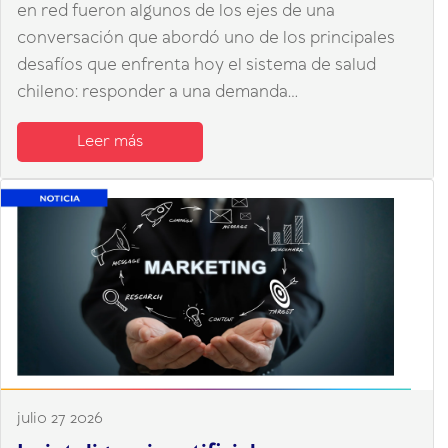
en red fueron algunos de los ejes de una
conversación que abordó uno de los principales
desafíos que enfrenta hoy el sistema de salud
chileno: responder a una demanda...
Leer más
julio 27 2026