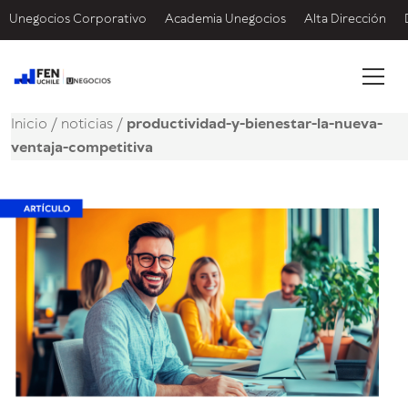
Unegocios Corporativo
Academia Unegocios
Alta Dirección
Inicio
/
noticias
/
productividad-y-bienestar-la-nueva-
ventaja-competitiva