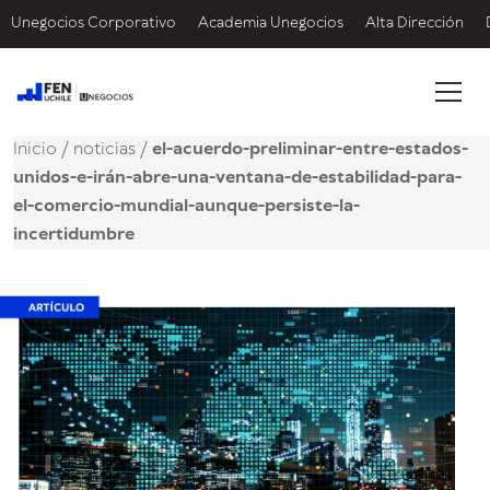
Unegocios Corporativo
Academia Unegocios
Alta Dirección
Inicio
/
noticias
/
el-acuerdo-preliminar-entre-estados-
unidos-e-irán-abre-una-ventana-de-estabilidad-para-
el-comercio-mundial-aunque-persiste-la-
incertidumbre